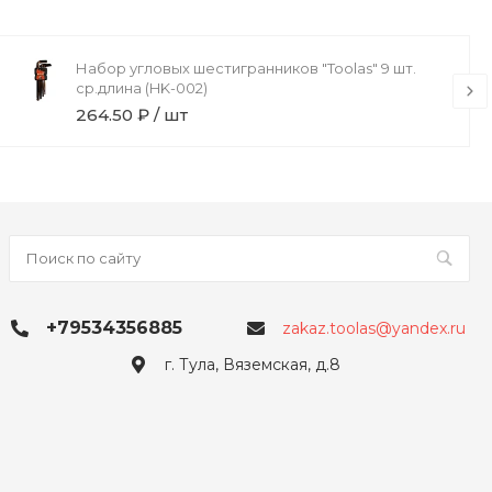
Набор угловых шестигранников "Toolas" 9 шт.
ср.длина (HK-002)
264.50 ₽ / шт
+79534356885
zakaz.toolas@yandex.ru
г. Тула, Вяземская, д.8