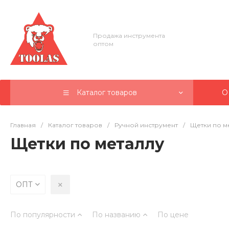
Продажа инструмента
оптом
Каталог товаров
О
Главная
/
Каталог товаров
/
Ручной инструмент
/
Щетки по м
Щетки по металлу
ОПТ
По популярности
По названию
По цене