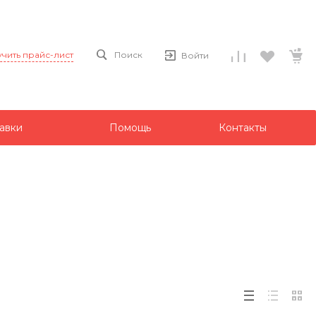
чить прайс-лист
Поиск
Войти
авки
Помощь
Контакты