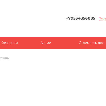
+79534356885
Полу
 Компании
Акции
Стоимость дост
еталлу