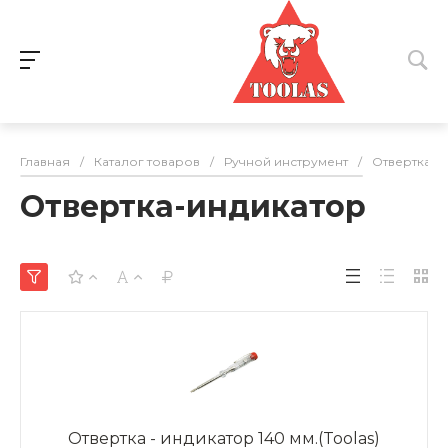
Главная
/
Каталог товаров
/
Ручной инструмент
/
Отвертка-и
Отвертка-индикатор
Отвертка - индикатор 140 мм.(Toolas)