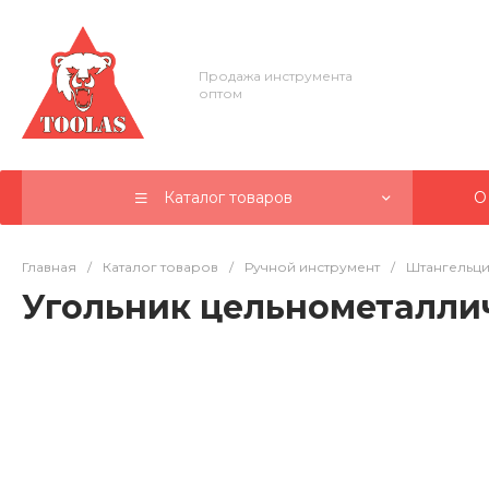
Продажа инструмента
оптом
Каталог товаров
О
Главная
/
Каталог товаров
/
Ручной инструмент
/
Штангельци
Угольник цельнометаллич