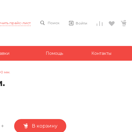
чить прайс-лист
Поиск
Войти
авки
Помощь
Контакты
0 мм.
.
+
В корзину