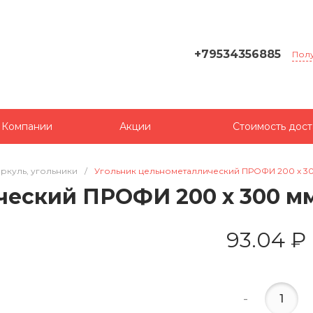
+79534356885
Полу
 Компании
Акции
Стоимость дост
ркуль, угольники
/
Угольник цельнометаллический ПРОФИ 200 х 30
еский ПРОФИ 200 х 300 мм
93.04 ₽
-