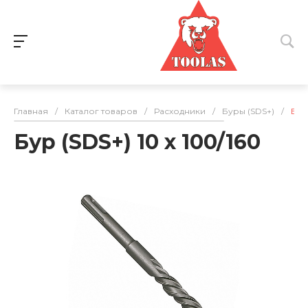
Главная
/
Каталог товаров
/
Расходники
/
Буры (SDS+)
/
Бур 
Бур (SDS+) 10 х 100/160